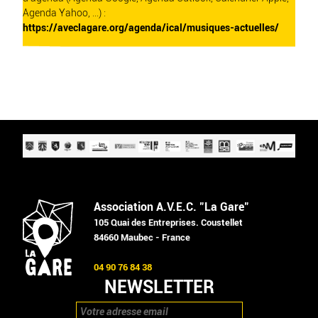
Agenda Yahoo, ...) :
https://aveclagare.org/agenda/ical/musiques-actuelles/
Association A.V.E.C. "La Gare"
105 Quai des Entreprises. Coustellet
84660 Maubec - France
04 90 76 84 38
NEWSLETTER