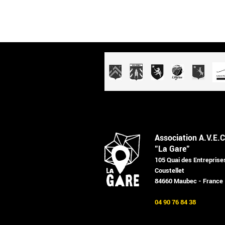
Association A.V.E.C
"La Gare"
105 Quai des Entreprise
Coustellet
84660 Maubec - France
04 90 76 84 38