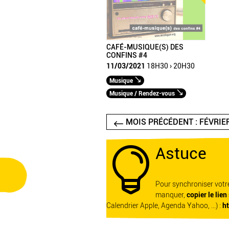
CAFÉ-MUSIQUE(S) DES
CONFINS #4
11/03/2021
18H30 › 20H30
Musique
Musique / Rendez-vous
MOIS PRÉCÉDENT : FÉVRIE
Astuce

Pour synchroniser vot
manquer,
copier le lien
Calendrier Apple, Agenda Yahoo, ...) :
h