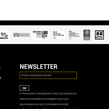
NEWSLETTER
.
s.
En fournissant votre adresse e-mail, vous acceptez de
recevoir la newsletter de aveclagare.org et vous
reconnaissez avoir pris connaissance de notre