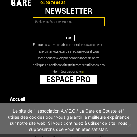
04 90 76 84 38
NEWSLETTER
En fournissant votre adresse e-mail, vous acceptez de
recevoir la newsletter de aveclagare.org et vous
reconnaissez avoir pris connaissance de notre
politique de confidentialité (traitement et utilisation des
données) disponible
ici
ESPACE PRO
Accueil
Agenda
Le site de "l'association A.V.E.C / La Gare de Coustellet"
Les actualités
utilise des cookies pour vous garantir la meilleure expérience
Mentions légales
sur notre site web. Si vous continuez à utiliser ce site, nous
Infos pratiques
supposerons que vous en êtes satisfait.
Politique de confidentialité