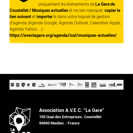
uniquement les événements de
La Gare de
Coustellet / Musiques actuelles
et ne rien manquer,
copier le
lien suivant
et
importer
le dans votre logiciel de gestion
d'agenda (Agenda Google, Agenda Outlook, Calendrier Apple,
Agenda Yahoo, ...) :
https://aveclagare.org/agenda/ical/musiques-actuelles/
Association A.V.E.C. "La Gare"
105 Quai des Entreprises. Coustellet
84660 Maubec - France