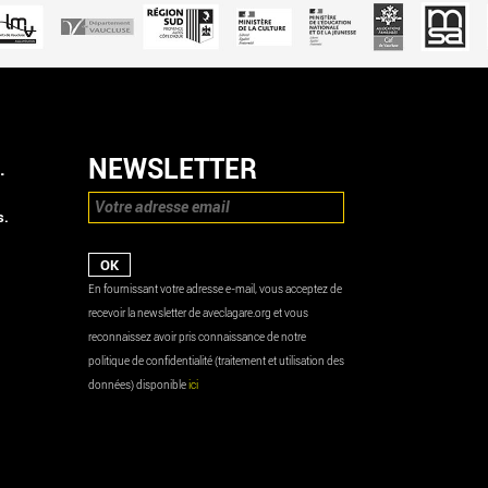
NEWSLETTER
.
s.
En fournissant votre adresse e-mail, vous acceptez de
recevoir la newsletter de aveclagare.org et vous
reconnaissez avoir pris connaissance de notre
politique de confidentialité (traitement et utilisation des
données) disponible
ici