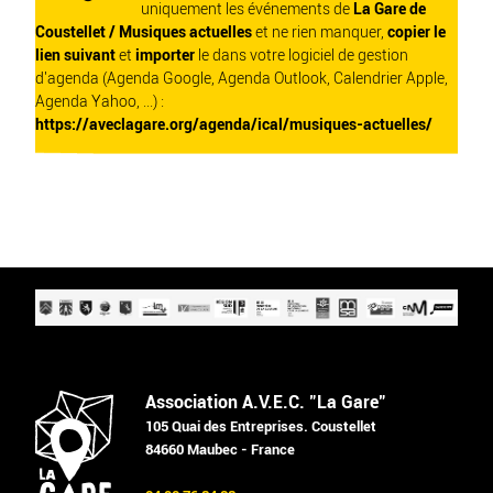
uniquement les événements de
La Gare de
Coustellet / Musiques actuelles
et ne rien manquer,
copier le
lien suivant
et
importer
le dans votre logiciel de gestion
d'agenda (Agenda Google, Agenda Outlook, Calendrier Apple,
Agenda Yahoo, ...) :
https://aveclagare.org/agenda/ical/musiques-actuelles/
Association A.V.E.C. "La Gare"
105 Quai des Entreprises. Coustellet
84660 Maubec - France