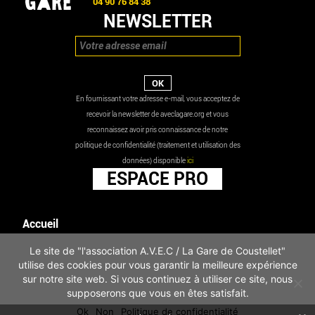
04 90 76 84 38
NEWSLETTER
En fournissant votre adresse e-mail, vous acceptez de
recevoir la newsletter de aveclagare.org et vous
reconnaissez avoir pris connaissance de notre
politique de confidentialité (traitement et utilisation des
données) disponible
ici
ESPACE PRO
Accueil
Agenda
Le site de "l'association A.V.E.C / La Gare de Coustellet"
Les actualités
utilise des cookies pour vous garantir la meilleure expérience
Mentions légales
sur notre site web. Si vous continuez à utiliser ce site, nous
Infos pratiques
supposerons que vous en êtes satisfait.
Politique de confidentialité
Ok
Non
Politique de confidentialité