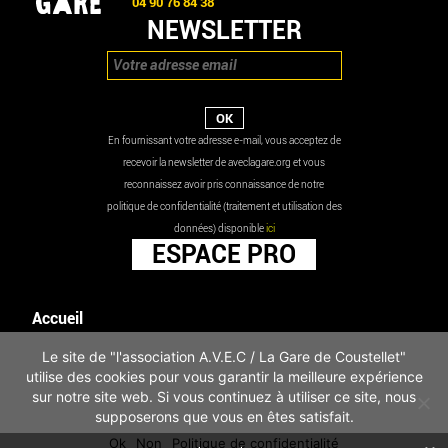
04 90 76 84 38
NEWSLETTER
En fournissant votre adresse e-mail, vous acceptez de
recevoir la newsletter de aveclagare.org et vous
reconnaissez avoir pris connaissance de notre
politique de confidentialité (traitement et utilisation des
données) disponible
ici
ESPACE PRO
Accueil
Agenda
Le site de "l'association A.V.E.C / La Gare de Coustellet"
Les actualités
utilise des cookies pour vous garantir la meilleure expérience
Mentions légales
sur notre site web. Si vous continuez à utiliser ce site, nous
Infos pratiques
supposerons que vous en êtes satisfait.
Politique de confidentialité
Ok
Non
Politique de confidentialité