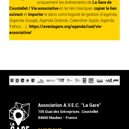
uniquement les événements de
La Gare de
Coustellet / Vie associative
et ne rien manquer,
copier le lien
suivant
et
importer
le dans votre logiciel de gestion d'agenda
(Agenda Google, Agenda Outlook, Calendrier Apple, Agenda
Yahoo, ...) :
https://aveclagare.org/agenda/ical/vie-
associative/
Association A.V.E.C. "La Gare"
105 Quai des Entreprises. Coustellet
84660 Maubec - France