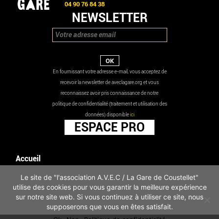
04 90 76 84 38
NEWSLETTER
En fournissant votre adresse e-mail, vous acceptez de
recevoir la newsletter de aveclagare.org et vous
reconnaissez avoir pris connaissance de notre
politique de confidentialité (traitement et utilisation des
données) disponible
ici
ESPACE PRO
Accueil
Agenda
Le site de "l'association A.V.E.C / La Gare de Coustellet"
Les actualités
utilise des cookies pour vous garantir la meilleure expérience
Mentions légales
sur notre site web. Si vous continuez à utiliser ce site, nous
Infos pratiques
supposerons que vous en êtes satisfait.
Politique de confidentialité