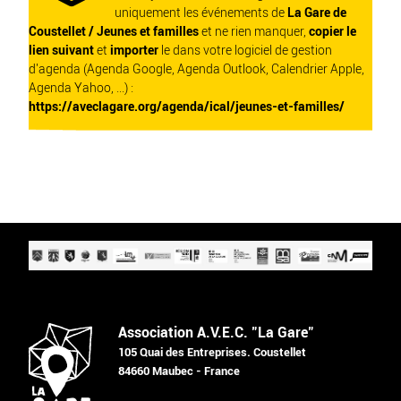
uniquement les événements de
La Gare de
Coustellet / Jeunes et familles
et ne rien manquer,
copier le
lien suivant
et
importer
le dans votre logiciel de gestion
d'agenda (Agenda Google, Agenda Outlook, Calendrier Apple,
Agenda Yahoo, ...) :
https://aveclagare.org/agenda/ical/jeunes-et-familles/
Association A.V.E.C. "La Gare"
105 Quai des Entreprises. Coustellet
84660 Maubec - France