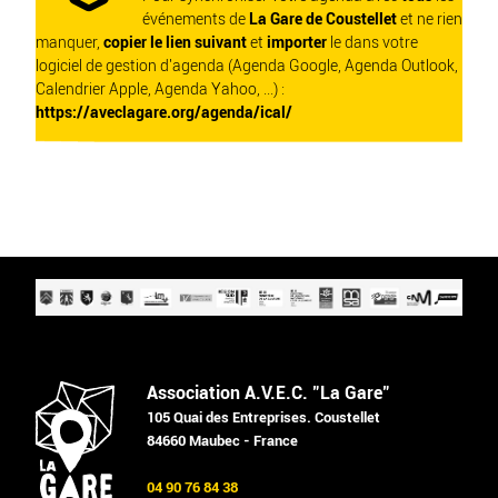
événements de
La Gare de Coustellet
et ne rien
manquer,
copier le lien suivant
et
importer
le dans votre
logiciel de gestion d'agenda (Agenda Google, Agenda Outlook,
Calendrier Apple, Agenda Yahoo, ...) :
https://aveclagare.org/agenda/ical/
Association A.V.E.C. "La Gare"
105 Quai des Entreprises. Coustellet
84660 Maubec - France
04 90 76 84 38