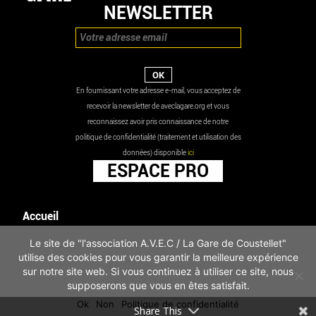
NEWSLETTER
En fournissant votre adresse e-mail, vous acceptez de
recevoir la newsletter de aveclagare.org et vous
reconnaissez avoir pris connaissance de notre
politique de confidentialité (traitement et utilisation des
données) disponible
ici
ESPACE PRO
Accueil
Agenda
Le site de "l'association A.V.E.C / La Gare de Coustellet"
Les actualités
utilise des cookies pour vous garantir la meilleure expérience
Mentions légales
sur notre site web. Si vous continuez à utiliser ce site, nous
Infos pratiques
supposerons que vous en êtes satisfait.
Politique de confidentialité
Ok
Non
Politique de confidentialité
Share This