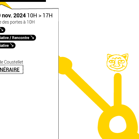
9 nov. 2024
10H > 17H
e des portes à 10H
iative / Rencontre
iative
e Coustellet
INÉRAIRE