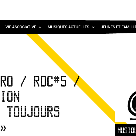
VIE ASSOCIATIVE
MUSIQUES ACTUELLES
JEUNES ET FAMILL
PRO / RDC#5 /
TION
, TOUJOURS
 »
MUSIQ