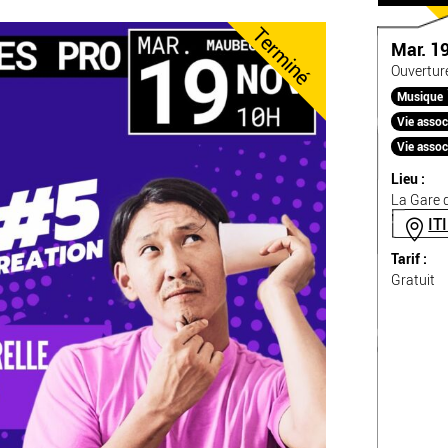
Terminé
Mar. 1
Ouvertur
Musique
Vie assoc
Vie assoc
Lieu :
La Gare d
IT
Tarif :
Gratuit