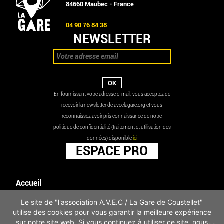
84660 Maubec - France
04 90 76 84 38
NEWSLETTER
En fournissant votre adresse e-mail, vous acceptez de
recevoir la newsletter de aveclagare.org et vous
reconnaissez avoir pris connaissance de notre
politique de confidentialité (traitement et utilisation des
données) disponible
ici
ESPACE PRO
Accueil
Agenda
Le site de "l'association A.V.E.C / La Gare de Coustellet"
Les actualités
utilise des cookies pour vous garantir la meilleure expérience
Mentions légales
sur notre site web. Si vous continuez à utiliser ce site, nous