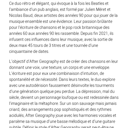
Ce duo rétro et élégant, qui évoque à la fois les Beatles et
l’ambiance d’un pub anglais, est formé par Julien Méret et
Nicolas Baud, deux artistes des années 90 pour qui jouer de la
musique ensemble est une évidence. Leur passion brûlante
pour l’écriture de chansons et le pop rock britannique des
années 60 aux années 90 les rassemble. Depuis fin 2021, ils
infusent ces influences dans leur musique, avec la sortie de
deux maxi 45 tours de 3 titres et une tournée d’une
cinquantaine de dates.
L’objectif d’After Geography est de créer des chansons en leur
donnant une voix, une texture, un corps et une enveloppe.
L’écriture est pour eux une combinaison d’intuition, de
spontanéité et de nécessité. Dans leurs textes, le duo explore
avec une autodérision faussement désinvolte les tourments
d’une génération quelque peu perdue. La dépression, mal du
siècle, devient un personnage loufoque ou est redessinée dans
l’imaginaire et la métaphore. Sur un son sauvage mais jamais
criard, des arrangements pop sophistiqués et des rythmes
acidulés, After Geography joue avec les harmonies vocales et
parsème sa musique d’une basse mélodique et d’une guitare
subtile. Définir le style d’After Geography serait peut-être ne