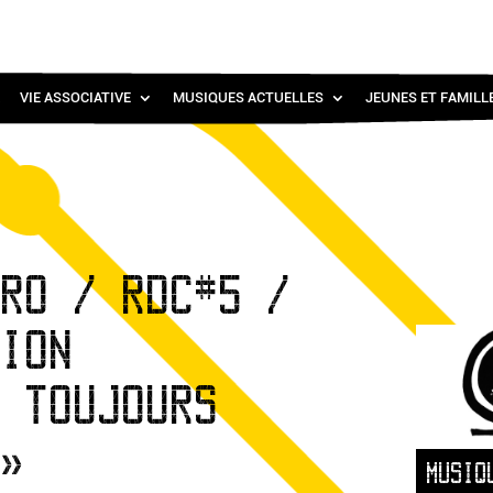
VIE ASSOCIATIVE
MUSIQUES ACTUELLES
JEUNES ET FAMILL
PRO / RDC#5 /
TION
, TOUJOURS
 »
MUSIQ