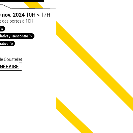
9 nov. 2024
10H > 17H
e des portes à 10H
iative / Rencontre
iative
e Coustellet
INÉRAIRE