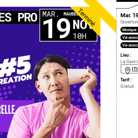
Terminé
Mar. 1
Ouvertur
Musique
Vie assoc
Vie assoc
Lieu :
La Gare d
IT
Tarif :
Gratuit