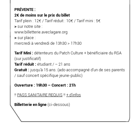
PRÉVENTE :
2€ de moins sur le prix du billet
Tarif plein : 12€ / Tarif réduit : 10€ / Tarif mini : 5€
>
sur notre site :
www.billetterie.aveclagare.org
>
sur place :
mercredi à vendredi de 13h30 > 17h30
Tarif Mini :
détenteurs du Patch Culture + bénéficiaire du RSA
(sur justificatif)
Tarif réduit :
étudiant / – 21 ans
Gratuit :
jusqu’à 15 ans. (ado accompagné d’un de ses parents
/ sauf concert spécifique jeune-public)
Ouverture : 19h30 – Concert : 21h
!!
PASS SANITAIRE REQUIS
!!
+ d’infos
Billetterie en ligne
(ci-dessous)