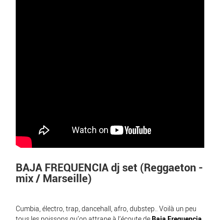
BAJA FREQUENCIA dj set (Reggaeton -
mix / Marseille)
Cumbia, électro, trap, dancehall, afro, dubstep.. Voilà un peu
tous les poissons qu’on attrape à l’écoute de
Baja Frequencia
,