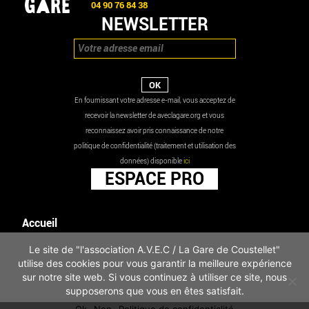
04 90 76 84 38
NEWSLETTER
En fournissant votre adresse e-mail, vous acceptez de
recevoir la newsletter de aveclagare.org et vous
reconnaissez avoir pris connaissance de notre
politique de confidentialité (traitement et utilisation des
données) disponible
ici
ESPACE PRO
Accueil
Agenda
Le site de "l'association A.V.E.C / La Gare de Coustellet"
Les actualités
utilise des cookies pour vous garantir la meilleure expérience
Mentions légales
sur notre site web. Si vous continuez à utiliser ce site, nous
Infos pratiques
supposerons que vous en êtes satisfait.
Politique de confidentialité