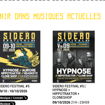
NIR DANS MUSIQUES ACTUELLES
IDERO FESTIVAL #5
SIDERO FESTIVAL #5 |
HYPNO5E +
9/10 › 10/10/2026
HIPPOTRAKTOR +
CLONESHOP
Musique / Concert
09/10/2026
21H › 23H59
Musique