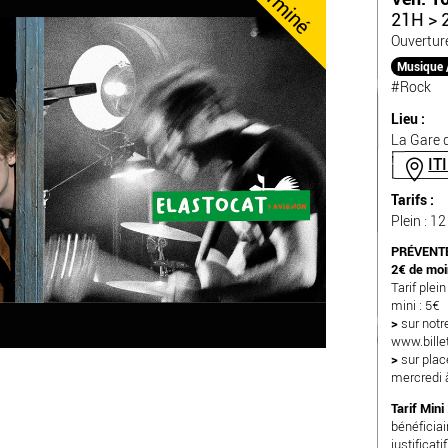
Terminé
21H > 
Ouvertur
Musique 
#Rock
Lieu :
La Gare d
IT
Tarifs :
Plein : 12
PRÉVENTE
2€ de moin
Tarif plein
mini : 5€
>
sur notre
www.billet
>
sur place
mercredi 
Tarif Mini 
bénéficia
justificatif