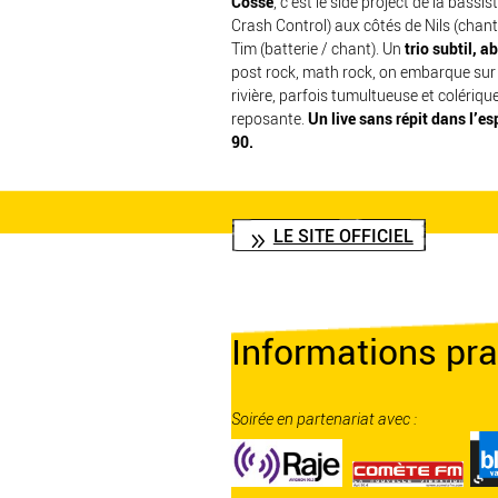
Cosse
, c’est le side project de la bassi
Crash Control) aux côtés de Nils (chant /
Tim (batterie / chant). Un
trio subtil, ab
post rock, math rock, on embarque sur
rivière, parfois tumultueuse et colériqu
reposante.
Un live sans répit dans l’e
90.
LE SITE OFFICIEL
Informations pra
Soirée en partenariat avec :