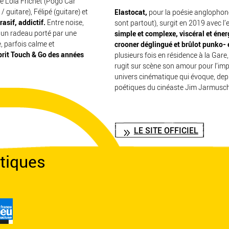
ste Lola Frichet (Pogo Car
 guitare), Félipé (guitare) et
Elastocat,
pour la poésie anglophone 
rasif, addictif.
Entre noise,
sont partout), surgit en 2019 avec l’
 un radeau porté par une
simple et complexe, viscéral et éner
e, parfois calme et
crooner déglingué et brûlot punko- e
sprit Touch & Go des années
plusieurs fois en résidence à la Gare, c
rugit sur scène son amour pour l’im
univers cinématique qui évoque, depu
poétiques du cinéaste Jim Jarmusch
LE SITE OFFICIEL
tiques