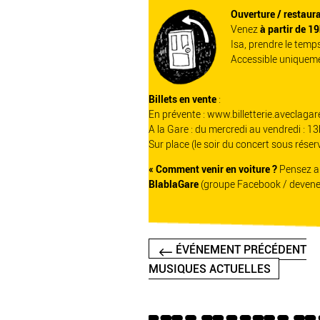
Ouverture / restaura
Venez
à partir de 1
Isa, prendre le temp
Accessible uniquemen
Billets en vente
:
En prévente :
www.billetterie.aveclagar
A la Gare : du mercredi au vendredi : 
Sur place (le soir du concert sous réser
« Comment venir en voiture ?
Pensez au
BlablaGare
(groupe Facebook / devene
ÉVÉNEMENT PRÉCÉDENT
MUSIQUES ACTUELLES