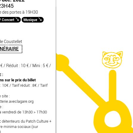
23H45
e des portes à 19H30
/ Concert
Musique
e Coustellet
INÉRAIRE
 € / Réduit : 10 € / Mini : 5 € /
 :
s sur le prix du billet
 : 10€ / Tarif réduit : 8€ / Tarif
 site :
terie.aveclagare.org
 :
à vendredi de 13h30 > 17h30
:
détenteurs du Patch Culture +
ire minima sociaux (sur
)