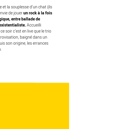
et la souplesse d’un chat (ils
envie de jouer
un rock à la fois
gique, entre ballade de
xistentialiste.
Accueilli
e soir c’est en live que le trio
provisation, baigné dans un
is son origine, les errances
.