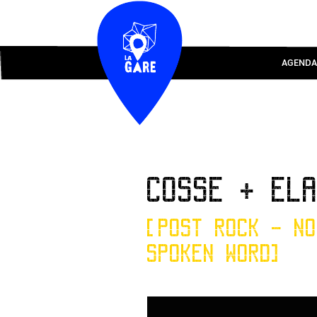
AGENDA
COSSE + EL
[POST ROCK - NO
SPOKEN WORD]