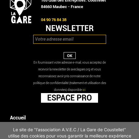
105 Quai des Entreprises. Coustellet
84660 Maubec - France
04 90 76 84 38
NEWSLETTER
En fournissant votre adresse e-mail, vous acceptez de
recevoir la newsletter de aveclagare.org et vous
reconnaissez avoir pris connaissance de notre
politique de confidentialité (traitement et utilisation des
données) disponible
ici
ESPACE PRO
Accueil
Agenda
Le site de "l'association A.V.E.C / La Gare de Coustellet"
Les actualités
utilise des cookies pour vous garantir la meilleure expérience
Mentions légales