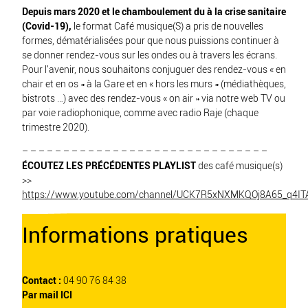
Depuis mars 2020 et le chamboulement du à la crise sanitaire
(Covid-19),
le format Café musique(S) a pris de nouvelles
formes, dématérialisées pour que nous puissions continuer à
se donner rendez-vous sur les ondes ou à travers les écrans.
Pour l’avenir, nous souhaitons conjuguer des rendez-vous « en
chair et en os » à la Gare et en « hors les murs » (médiathèques,
bistrots …) avec des rendez-vous « on air » via notre web TV ou
par voie radiophonique, comme avec radio Raje (chaque
trimestre 2020).
– – – – – – – – – – – – – – – – – – – – – – – – – – – – – –
ÉCOUTEZ LES PRÉCÉDENTES PLAYLIST
des café musique(s)
>>
https://www.youtube.com/channel/UCK7R5xNXMKQOj8A65_q4ITA/
Informations pratiques
Contact :
04 90 76 84 38
Par mail
ICI