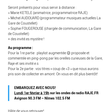
Seront présents pour vous servir à distance :
> Marie KETELE (animatrice, programmatrice RAJE)
> Michel AUDOUARD (programmateur musiques actuelles La
Gare de Coustellet)
> Sophie FOUGEROUSE (chargée de communication, La Gare
de Coustellet)
+ des invité.es mystère !
Au programme :
Pour la 1re partie : playlist augmentée 😉 proposée et
commentée en ping-pong par les oreilles curieuses de la Gare,
Raje et ses invité.e.s
Pour la 2e partie : vos titres « coup de <3 » que nous aurons
pris soin de collecter en amont. On vous en dit plus bientôt!
EMBARQUEZ AVEC NOUS!
Lundi 1er février à 19h
sur les ondes de
radio RAJE.FR
Avignon 90.3 FM – Nîmes 102.5 FM
Hâte de vous retrouver!