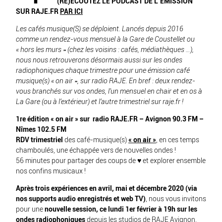
(RE)ÉCOUTEZ LE PODCAST DE L’ÉMISSION
SUR RAJE.FR
PAR ICI
Les cafés musique(S) se déploient. Lancés depuis 2016
comme un rendez-vous mensuel à la Gare de Coustellet ou
« hors les murs » (chez les voisins : cafés, médiathèques …),
nous nous retrouverons désormais aussi sur les ondes
radiophoniques chaque trimestre pour une émission café
musique(s) « on air », sur radio RAJE. En bref : deux rendez-
vous branchés sur vos ondes, l’un mensuel en chair et en os à
La Gare (ou à l’extérieur) et l’autre trimestriel sur raje.fr !
1re édition « on air » sur
radio RAJE.FR –
Avignon 90.3 FM –
Nîmes 102.5 FM
RDV trimestriel
des café-musique(s)
« on air »
, en ces temps
chamboulés, une échappée vers de nouvelles ondes !
56 minutes pour partager des coups de ♥ et explorer ensemble
nos confins musicaux !
Après trois expériences en
avril,
mai
et
décembre
2020 (via
nos supports audio enregistrés et web TV)
, nous vous invitons
pour une
nouvelle session, ce lundi 1er février à 19h sur les
ondes radiophoniques
depuis les studios de RAJE Avignon.