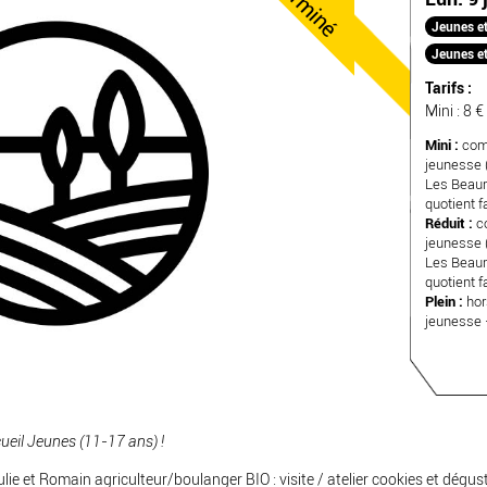
Terminé
Jeunes et 
Jeunes et
Tarifs :
Mini : 8 €
Mini :
comm
jeunesse (
Les Beau
quotient fa
Réduit :
co
jeunesse (
Les Beau
quotient fa
Plein :
hor
jeunesse 
ueil Jeunes
(11-17 ans) !
ie et Romain agriculteur/boulanger BIO : visite / atelier cookies et dégus