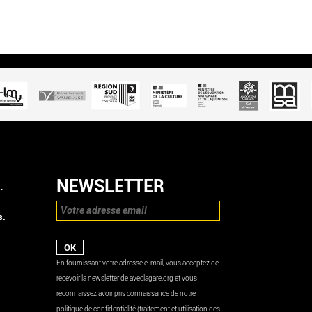
NEWSLETTER
.
s.
En fournissant votre adresse e-mail, vous acceptez de
recevoir la newsletter de aveclagare.org et vous
reconnaissez avoir pris connaissance de notre
politique de confidentialité (traitement et utilisation des