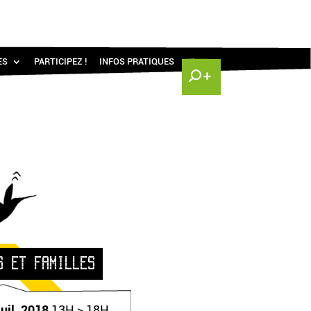
ES
PARTICIPEZ !
INFOS PRATIQUES
S ET FAMILLES
juil. 2018
13H > 18H