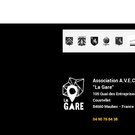
Association A.V.E.C
"La Gare"
105 Quai des Entreprise
Coustellet
84660 Maubec - France
04 90 76 84 38