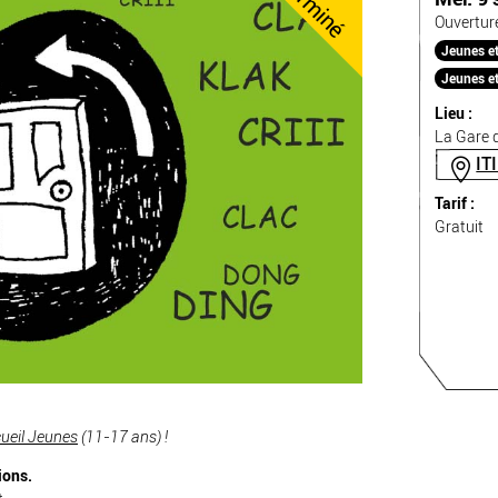
Terminé
Ouvertur
Jeunes et 
Jeunes et
Lieu :
La Gare d
IT
Tarif :
Gratuit
ueil Jeunes
(11-17 ans) !
ions.