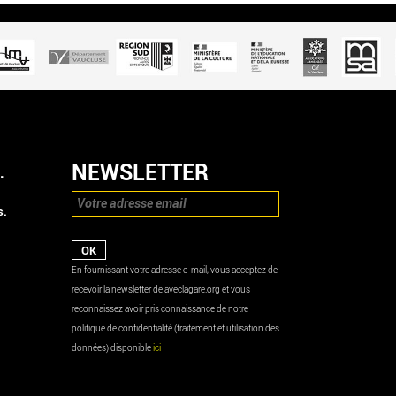
NEWSLETTER
.
s.
En fournissant votre adresse e-mail, vous acceptez de
recevoir la newsletter de aveclagare.org et vous
reconnaissez avoir pris connaissance de notre
politique de confidentialité (traitement et utilisation des
données) disponible
ici