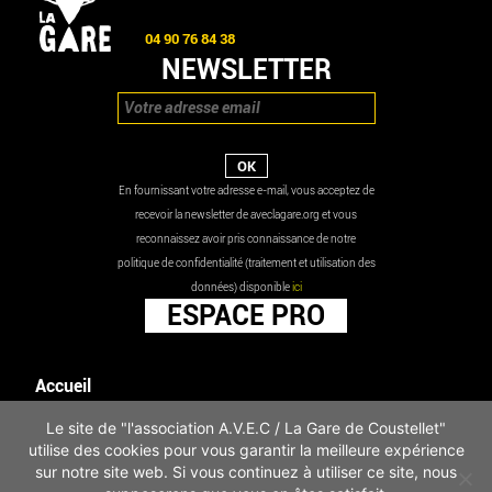
04 90 76 84 38
NEWSLETTER
En fournissant votre adresse e-mail, vous acceptez de
recevoir la newsletter de aveclagare.org et vous
reconnaissez avoir pris connaissance de notre
politique de confidentialité (traitement et utilisation des
données) disponible
ici
ESPACE PRO
Accueil
Agenda
Le site de "l'association A.V.E.C / La Gare de Coustellet"
Les actualités
utilise des cookies pour vous garantir la meilleure expérience
Mentions légales
sur notre site web. Si vous continuez à utiliser ce site, nous
Infos pratiques