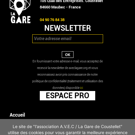
105 Quai des Entreprises. Coustellet
84660 Maubec - France
04 90 76 84 38
NEWSLETTER
En fournissant votre adresse e-mail, vous acceptez de
recevoir la newsletter de aveclagare.org et vous
reconnaissez avoir pris connaissance de notre
politique de confidentialité (traitement et utilisation des
données) disponible
ici
ESPACE PRO
Accueil
Agenda
Le site de "l'association A.V.E.C / La Gare de Coustellet"
Les actualités
utilise des cookies pour vous garantir la meilleure expérience
Mentions légales