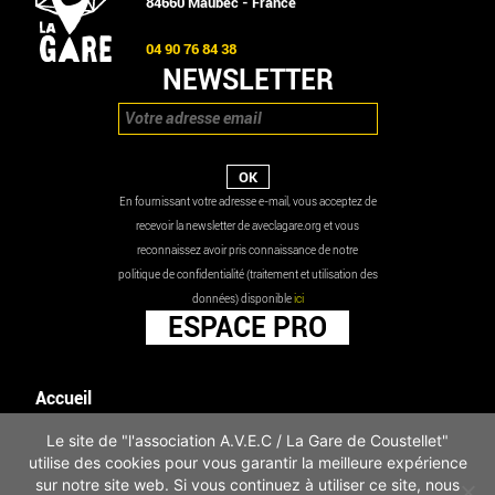
84660 Maubec - France
04 90 76 84 38
NEWSLETTER
En fournissant votre adresse e-mail, vous acceptez de
recevoir la newsletter de aveclagare.org et vous
reconnaissez avoir pris connaissance de notre
politique de confidentialité (traitement et utilisation des
données) disponible
ici
ESPACE PRO
Accueil
Agenda
Le site de "l'association A.V.E.C / La Gare de Coustellet"
Les actualités
utilise des cookies pour vous garantir la meilleure expérience
Mentions légales
sur notre site web. Si vous continuez à utiliser ce site, nous