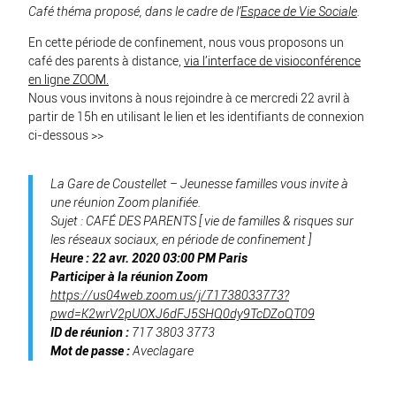
Café théma proposé, dans le cadre de l’
Espace de Vie Sociale
.
En cette période de confinement, nous vous proposons un
café des parents à distance,
via l’interface de visioconférence
en ligne ZOOM.
Nous vous invitons à nous rejoindre à ce mercredi 22 avril à
partir de 15h en utilisant le lien et les identifiants de connexion
ci-dessous >>
La Gare de Coustellet – Jeunesse familles vous invite à
une réunion Zoom planifiée.
Sujet : CAFÉ DES PARENTS [ vie de familles & risques sur
les réseaux sociaux, en période de confinement ]
Heure : 22 avr. 2020 03:00 PM Paris
Participer à la réunion Zoom
https://us04web.zoom.us/j/71738033773?
pwd=K2wrV2pUOXJ6dFJ5SHQ0dy9TcDZoQT09
ID de réunion :
717 3803 3773
Mot de passe :
Aveclagare