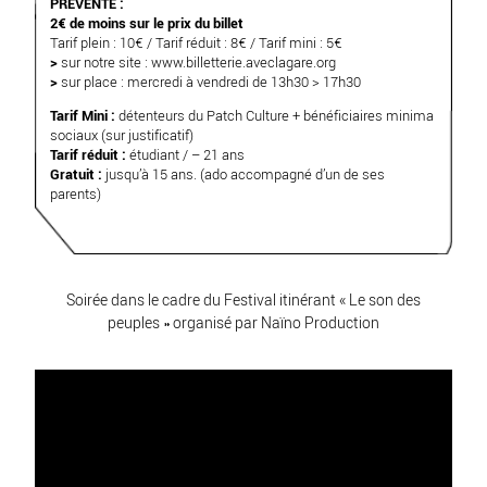
PRÉVENTE :
2€ de moins sur le prix du billet
Tarif plein : 10€ / Tarif réduit : 8€ / Tarif mini : 5€
>
sur notre site :
www.billetterie.aveclagare.org
>
sur place : mercredi à vendredi de 13h30 > 17h30
Tarif Mini :
détenteurs du Patch Culture + bénéficiaires minima
sociaux (sur justificatif)
Tarif réduit :
étudiant / – 21 ans
Gratuit :
jusqu’à 15 ans. (ado accompagné d’un de ses
parents)
Soirée dans le cadre du Festival itinérant « Le son des
peuples » organisé par
Naïno Production