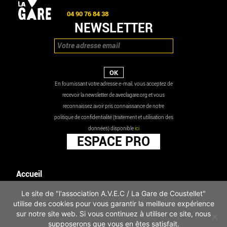
04 90 76 84 38
NEWSLETTER
En fournissant votre adresse e-mail, vous acceptez de
recevoir la newsletter de aveclagare.org et vous
reconnaissez avoir pris connaissance de notre
politique de confidentialité (traitement et utilisation des
données) disponible
ici
ESPACE PRO
Accueil
Agenda
Le site de "l'association A.V.E.C / La Gare de Coustellet"
Les actualités
utilise des cookies pour vous garantir la meilleure expérience
Mentions légales
sur notre site web. Si vous continuez à utiliser ce site, nous
Infos pratiques
supposerons que vous en êtes satisfait.