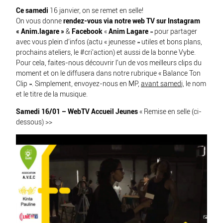
Ce samedi
16 janvier, on se remet en selle!
On vous donne
rendez-vous via notre web TV sur
Instagram
« Anim.lagare »
&
Facebook
«
Anim Lagare
» pour partager
avec vous plein d’infos (actu « jeunesse » utiles et bons plans,
prochains ateliers, le
#cri’action
) et aussi de la bonne Vybe.
Pour cela, faites-nous découvrir l’un de vos meilleurs clips du
moment et on le diffusera dans notre rubrique « Balance Ton
Clip ». Simplement, envoyez-nous en MP,
avant samedi,
le nom
et le titre de la musique.
Samedi 16/01 – WebTV Accueil Jeunes
« Remise en selle (ci-
dessous) >>