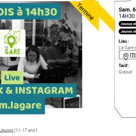
Terminé
Sam. 6
14H30 
Jeunes et 
Jeunes et
Lieu :
La Gare d
IT
Tarif :
Gratuit
 Jeunes
(11-17 ans )