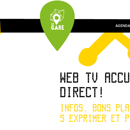
AGENDA
WEB TV ACC
DIRECT!
INFOS, BONS PLA
S'EXPRIMER ET P