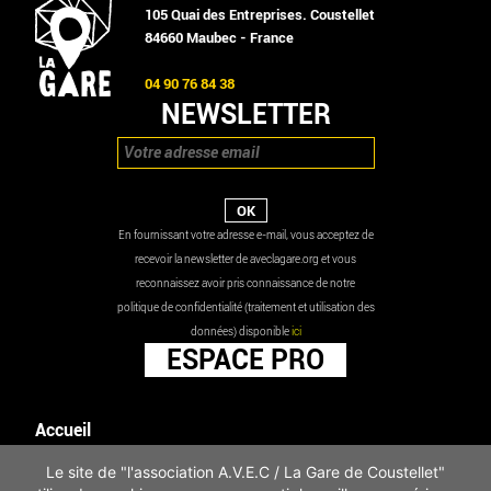
105 Quai des Entreprises. Coustellet
84660 Maubec - France
04 90 76 84 38
NEWSLETTER
En fournissant votre adresse e-mail, vous acceptez de
recevoir la newsletter de aveclagare.org et vous
reconnaissez avoir pris connaissance de notre
politique de confidentialité (traitement et utilisation des
données) disponible
ici
ESPACE PRO
Accueil
Agenda
Le site de "l'association A.V.E.C / La Gare de Coustellet"
Les actualités