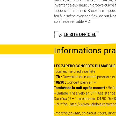
inventent à eux deux un groove cuivré 
loopers et machines. Race Care, rappeur
feu à la scène avec son flow de pur Na
solaire de véritable MC !
LE SITE OFFICIEL
Informations pra
LES ZAPERO CONCERTS DU MARCHE 
Tous les mercredis de l’été
17h :
Ouverture du marché paysan * et 
18h30 :
Concert plein air **
Tombée de la nuit après concert :
Relâc
+ Balade (1h) à vélo en VTT Assistance 
Sur résa (J – 1 maximum) : 04 90 76 4
+ d’infos :
http://www.veloloisirproven
*marché paysan, en circuit-court, direc