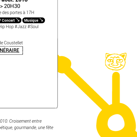
> 20H30
e des portes à 17H
/ Concert
Musique
Hip Hop
#Jazz
#Soul
e Coustellet
INÉRAIRE
2010. Croisement entre
 poétique, gourmande, une fête