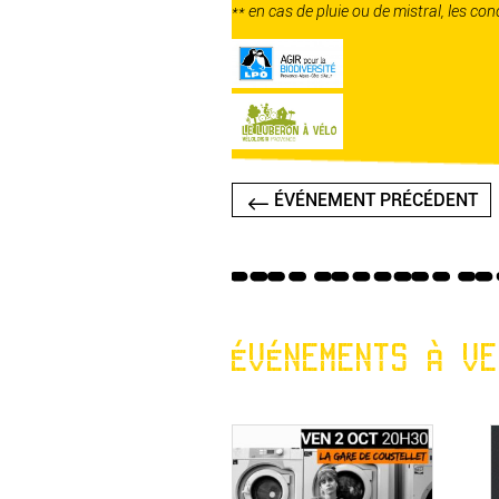
** en cas de pluie ou de mistral, les con
ÉVÉNEMENT PRÉCÉDENT
ÉVÉNEMENTS À VE