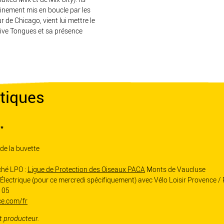
finement mis en boucle par les
 de Chicago, vient lui mettre le
tive Tongues et sa présence
tiques
*
de la buvette
hé LPO :
Ligue de Protection des Oiseaux PACA
Monts de Vaucluse
Électrique (pour ce mercredi spécifiquement) avec Vélo Loisir Provence /
8 05
ce.com/fr
t producteur.