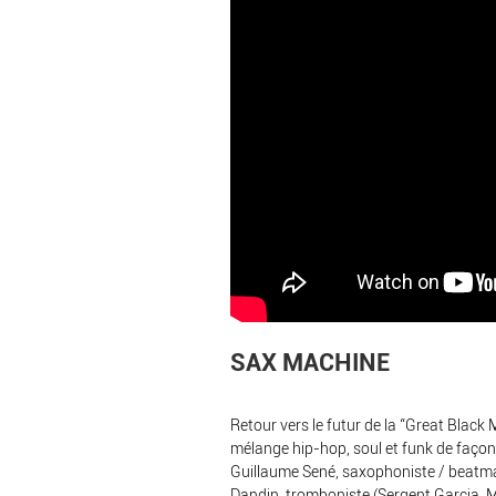
SAX MACHINE
Retour vers le futur de la “Great Black M
mélange hip-hop, soul et funk de faço
Guillaume Sené, saxophoniste / beatmake
Dandin, tromboniste (Sergent Garcia, Mal