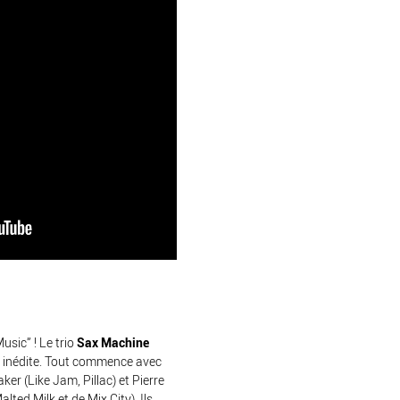
usic” ! Le trio
Sax Machine
n inédite. Tout commence avec
r (Like Jam, Pillac) et Pierre
ted Milk et de Mix City). Ils