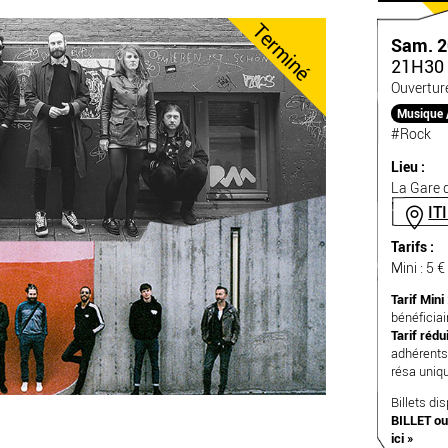
Terminé
Sam. 2
21H30 
Ouvertur
Musique 
#Rock
Lieu :
La Gare d
IT
Tarifs :
Mini : 5 €
Tarif Mini 
bénéficia
Tarif rédui
adhérents
résa uni
Billets di
BILLET
ou
ici »