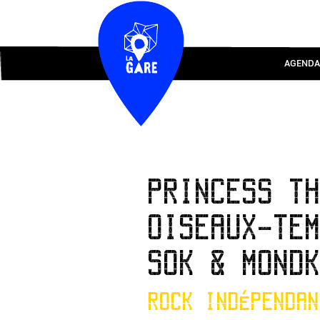
AGENDA
PRINCESS T
OISEAUX-TE
SOK & MOND
ROCK INDÉPENDAN