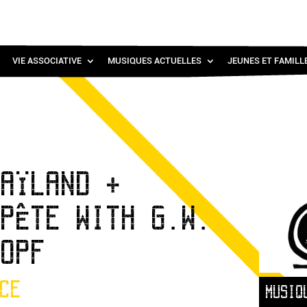
VIE ASSOCIATIVE
MUSIQUES ACTUELLES
JEUNES ET FAMILL
HAÏLAND +
MPÊTE WITH G.W.
KOPF
CE
MUSIQ