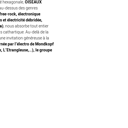
dé hexagonale,
OISEAUX
 au-dessus des genres
free-rock, électronique
 et électricité débridée,
a)
, nous absorbe tout entier
s cathartique. Au-delà de la
une invitation généreuse à la
rnée par l’électro de Mondkopf
, L’Etrangleuse,…), le groupe