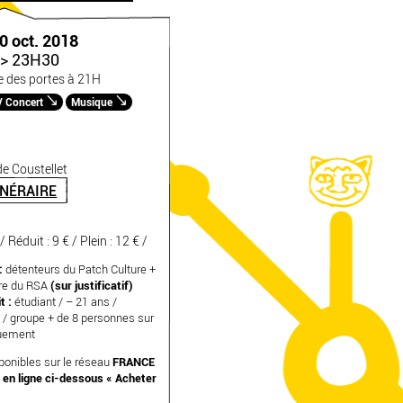
0 oct. 2018
> 23H30
e des portes à 21H
/ Concert
Musique
e Coustellet
INÉRAIRE
 / Réduit : 9 € / Plein : 12 € /
:
détenteurs du Patch Culture +
ire du RSA
(sur justificatif)
t :
étudiant / – 21 ans /
 / groupe + de 8 personnes sur
quement
sponibles sur le réseau
FRANCE
 en ligne ci-dessous « Acheter