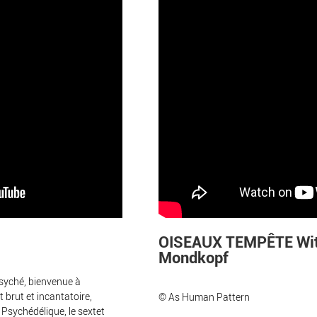
OISEAUX TEMPÊTE Wit
Mondkopf
syché, bienvenue à
t brut et incantatoire,
© As Human Pattern
 Psychédélique, le sextet