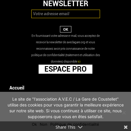
NEWSLETTER
En fournissant votre adresse e-mail, vous acceptez de
recevoir la newsletter de aveclagare.org et vous
reconnaissez avoir pris connaissance de notre
politique de confidentialité (traitement et utilisation des
données) disponible
ici
ESPACE PRO
Accueil
Agenda
Le site de "l'association A.V.E.C / La Gare de Coustellet"
Les actualités
utilise des cookies pour vous garantir la meilleure expérience
Mentions légales
sur notre site web. Si vous continuez à utiliser ce site, nous
Infos pratiques
supposerons que vous en êtes satisfait.
Politique de confidentialité
Ok
Non
Politique de confidentialité
Share This