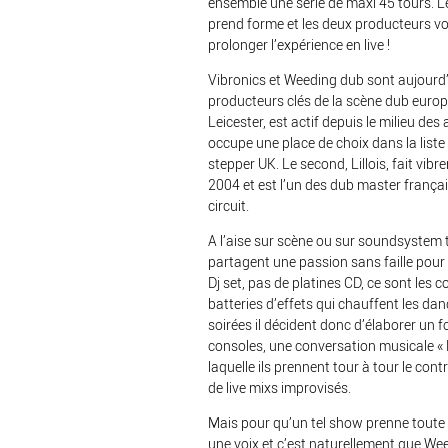
ensemble une série de maxi 45 tours. Le
prend forme et les deux producteurs voi
prolonger l’expérience en live !
Vibronics et Weeding dub sont aujour
producteurs clés de la scène dub europ
Leicester, est actif depuis le milieu de
occupe une place de choix dans la liste
stepper UK. Le second, Lillois, fait vibr
2004 et est l’un des dub master frança
circuit.
A l’aise sur scène ou sur soundsystem 
partagent une passion sans faille pour 
Dj set, pas de platines CD, ce sont les 
batteries d’effets qui chauffent les dan
soirées il décident donc d’élaborer un f
consoles, une conversation musicale « 
laquelle ils prennent tour à tour le con
de live mixs improvisés.
Mais pour qu’un tel show prenne toute l
une voix et c’est naturellement que We