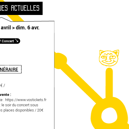
UES ACTUELLES
avril > dim. 6 avr.
/ Concert
INÉRAIRE
 € /
 vente :
te :
https://www.vostickets.fr
: le soir du concert sous
es places disponibles / 20€