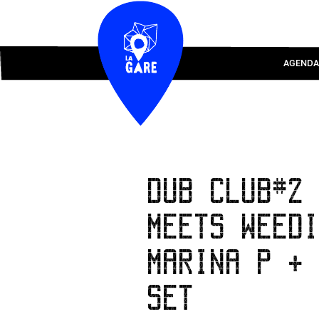
AGENDA
DUB CLUB#2
MEETS WEED
MARINA P +
SET