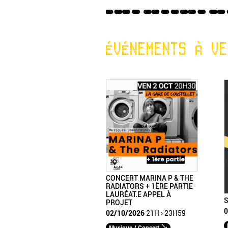
ÉVÉNEMENTS À VE
CONCERT MARINA P & THE
RADIATORS + 1ÈRE PARTIE
LAURÉAT.E APPEL À
S
PROJET
0
02/10/2026
21H › 23H59
Musique / Concert