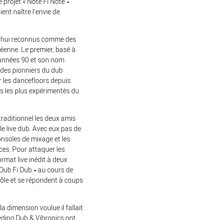
 projet « Note Fi Note »
ent naître l’envie de
d’hui reconnus comme des
éenne. Le premier, basé à
s années 90 et son nom
 des pionniers du dub
er les dancefloors depuis
is les plus expérimentés du
traditionnel les deux amis
le live dub. Avec eux pas de
consoles de mixage et les
ces. Pour attaquer les
ormat live inédit à deux
Dub Fi Dub » au cours de
trôle et se répondent à coups
a dimension voulue il fallait
eding Dub & Vibronics ont