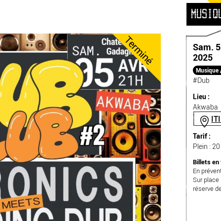
MUSIQ
Terminé
Sam. 5 
2025
Musique 
#Dub
Lieu :
Akwaba
IT
Tarif :
Plein : 20
Billets en
En préven
Sur place 
réserve d