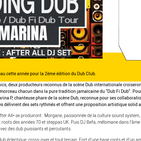
au cette année pour la 2ème édition du Dub Club.
cs, deux producteurs reconnus de la scène Dub internationale croiseront
 morceau chacun dans la pure tradition jamaïcaine du “Dub Fi Dub”. Pour 
 Marina P, chanteuse phare de la scène Dub, reconnue pour ses collaborat
les délivrent des sets rythmés et offrent une proposition artistique solid a
After All* se produiront : Morgane, passionnée de la culture sound system,
ont roots des années 70 et steppas UK. Puis DJ Befa, mélomane dans l’âme
ec des dub puissants et percutants.
ub éclectique, cross-over et tout terrain. Fort d’une base roots et d’un a