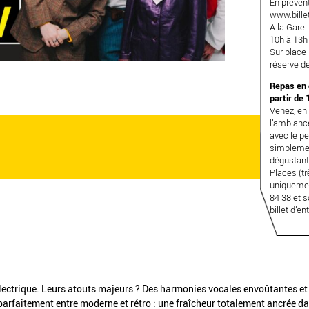
En prévent
www.billet
A la Gare 
10h à 13h
Sur place 
réserve d
Repas en 
partir de 
Venez, en 
l’ambiance
avec le pe
simplemen
dégustant 
Places (tr
uniquemen
84 38 et s
billet d’en
électrique. Leurs atouts majeurs ? Des harmonies vocales envoûtantes et
parfaitement entre moderne et rétro : une fraîcheur totalement ancrée d