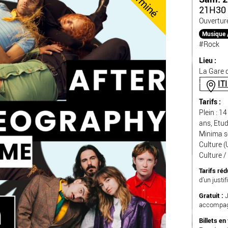
Terminé
21H30 
Ouvertur
Musique 
#Rock
Lieu :
La Gare d
IT
Tarifs :
Plein : 1
ans, Etud
Minima so
Culture (
Culture /
Tarifs réd
d’un justif
Gratuit :
J
accompagn
Billets en