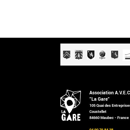
Association A.V.E.C
"La Gare"
105 Quai des Entreprise
Coustellet
84660 Maubec - France
04 90 76 84 38