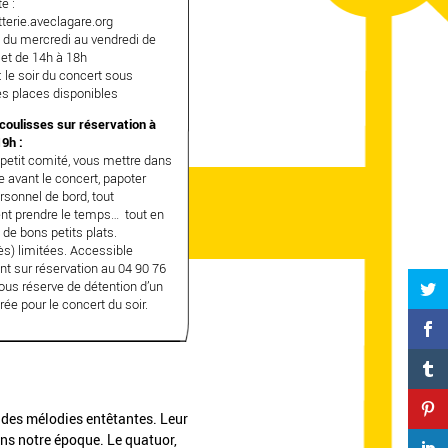
e :
terie.aveclagare.org
: du mercredi au vendredi de
 et de 14h à 18h
: le soir du concert sous
es places disponibles
coulisses sur réservation à
19h :
petit comité, vous mettre dans
 avant le concert, papoter
rsonnel de bord, tout
t prendre le temps… tout en
de bons petits plats.
ès) limitées. Accessible
t sur réservation au 04 90 76
ous réserve de détention d’un
trée pour le concert du soir.
 des mélodies entêtantes. Leur
ans notre époque. Le quatuor,