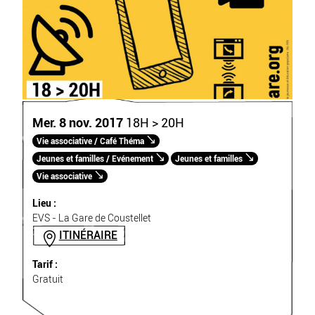
Mer. 8 nov. 2017
18H > 20H
Vie associative / Café Théma
Jeunes et familles / Evénement
Jeunes et familles
Vie associative
Lieu :
EVS - La Gare de Coustellet
ITINÉRAIRE
Tarif :
Gratuit