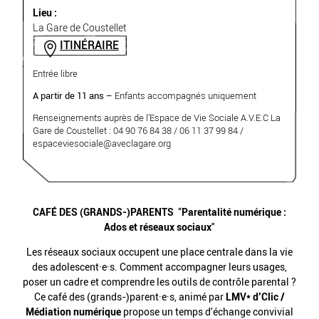
Lieu :
La Gare de Coustellet
ITINÉRAIRE
Entrée libre
A partir de 11 ans –
Enfants accompagnés uniquement
Renseignements auprès de l’Espace de Vie Sociale A.V.E.C La
Gare de Coustellet : 04 90 76 84 38
/ 06 11 37 99 84
/
espaceviesociale
@
aveclagare.org
CAFÉ DES (GRANDS-)PARENTS
“
Parentalité numérique :
Ados et réseaux sociaux
”
Les réseaux sociaux occupent une place centrale dans la vie
des adolescent·e·s. Comment accompagner leurs usages,
poser un cadre et comprendre les outils de contrôle parental ?
Ce café des (grands-)parent·e·s, animé par
LMV* d’Clic /
Médiation numérique
propose un temps d’échange convivial