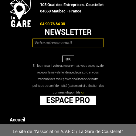
105 Quai des Entreprises. Coustellet
84660 Maubec - France
04 90 76 84 38
NEWSLETTER
En fournissant votre adresse e-mail, vous acceptez de
recevoir la newsletter de aveclagare.org et vous
reconnaissez avoir pris connaissance de notre
politique de confidentialité (traitement et utilisation des
données) disponible
ici
ESPACE PRO
Accueil
Agenda
Le site de "l'association A.V.E.C / La Gare de Coustellet"
Les actualités