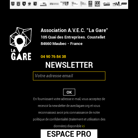
Association A.V.E.C. "La Gare"
105 Quai des Entreprises. Coustellet
84660 Maubec - France
04 90 76 84 38
NEWSLETTER
En fournissant votre adresse e-mail, vous acceptez de
recevoir la newsletter de aveclagare.org et vous
reconnaissez avoir pris connaissance de notre
politique de confidentialité (traitement et utilisation des
données) disponible
ici
ESPACE PRO