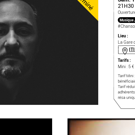
Terminé
21H30 
Ouvertur
Musique 
#Chanso
Lieu :
La Gare d
IT
Tarifs :
Mini : 5 €
Tarif Mini
bénéficia
Tarif rédui
adhérents
résa uni