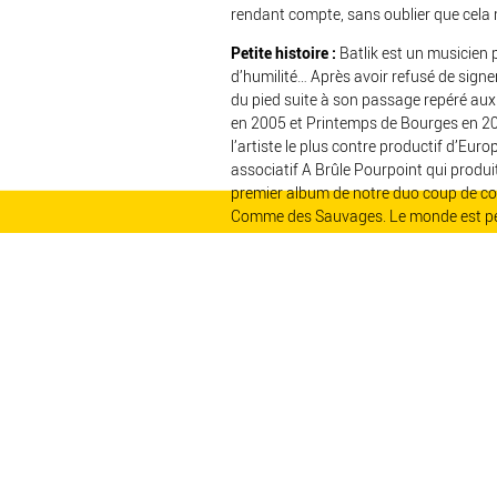
rendant compte, sans oublier que cela no
Petite histoire :
Batlik est un musicien 
d’humilité… Après avoir refusé de signer
du pied suite à son passage repéré aux
en 2005 et Printemps de Bourges en 2006,
l’artiste le plus contre productif d’Europe
associatif A Brûle Pourpoint qui produit
premier album de notre duo coup de co
Comme des Sauvages. Le monde est pet