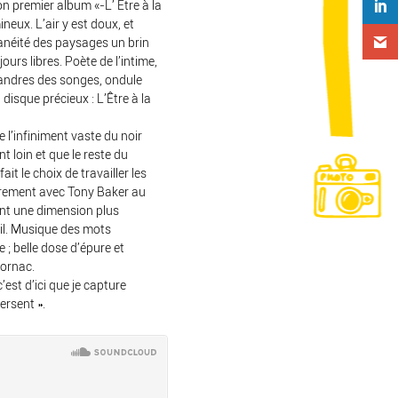
on premier album «-L’ Être à la
ineux. L’air y est doux, et
néité des paysages un brin
ujours
libres. Poète de l’intime,
andres des songes, ondule
 disque précieux : L’Être à la
e l’infiniment vaste du noir
 loin et que le reste du
it le choix de travailler les
trement avec Tony Baker au
ant une
dimension plus
il. Musique des mots
 ; belle dose d’épure et
Cornac.
’est d’ici que je capture
versen
t ».