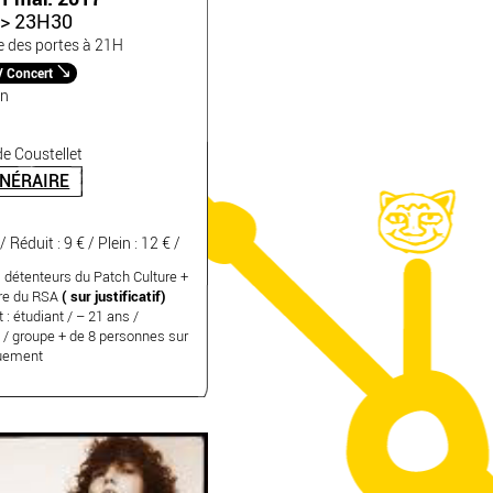
> 23H30
e des portes à 21H
/ Concert
n
e Coustellet
INÉRAIRE
 / Réduit : 9 € / Plein : 12 € /
 : détenteurs du Patch Culture +
ire du RSA
( sur justificatif)
t : étudiant / – 21 ans /
 / groupe + de 8 personnes sur
quement