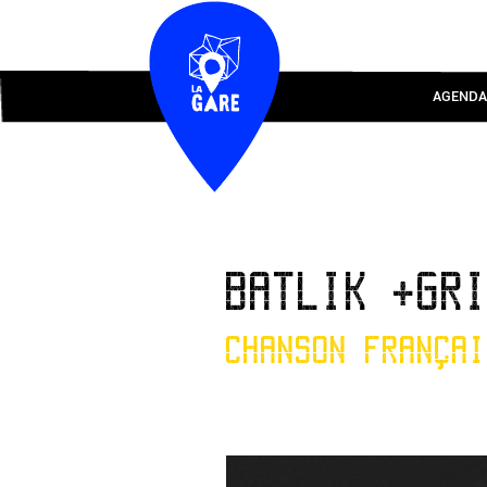
AGENDA
BATLIK +GR
CHANSON FRANÇAI