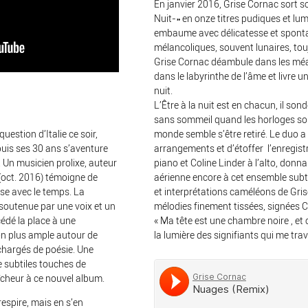
En janvier 2016, Grise Cornac sort s
Nuit-» en onze
titres pudiques et lum
embaume avec délicatesse et
sponta
mélancoliques, souvent lunaires, to
Grise Cornac déambule dans les mé
dans le labyrinthe de l’âme et livre un
nuit.
L’Être à la nuit est en chacun, il sond
sans sommeil quand les horloges sont
monde semble s’être retiré. Le duo a fa
uestion d’Italie ce soir,
arrangements et d’étoffer
l’enregis
uis ses 30 ans s’aventure
piano et Coline Linder à l’alto, donn
Un musicien prolixe, auteur
aérienne encore à cet ensemble subt
 (oct. 2016) témoigne de
et
interprétations caméléons de Grise
use avec le temps. La
mélodies finement tissées, signées 
 soutenue par une voix et un
«
Ma tête est une chambre noire , et c
cédé la place à une
la lumière des signifiants qui me tra
ion plus ample autour de
 chargés de poésie. Une
e subtiles touches de
îcheur à ce nouvel album.
espire, mais en s’en