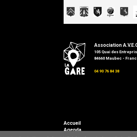
Association A.V.E.
105 Quai des Entrepris
84660 Maubec - Franc
04 90 76 84 38
Accueil
Agenda
Les actualités