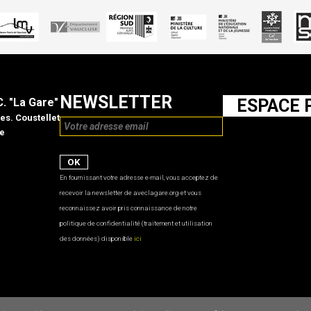
NEWSLETTER
C. "La Gare"
ESPACE 
es. Coustellet
e
En fournissant votre adresse e-mail, vous acceptez de
recevoir la newsletter de aveclagare.org et vous
reconnaissez avoir pris connaissance de notre
politique de confidentialité (traitement et utilisation
des données) disponible
ici